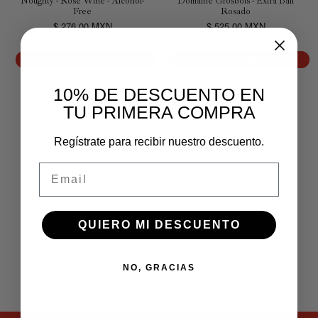
Noughty - Rosé Wine - Alcohol-
Domaine Grosbois - Extra Ball
Free
Rosado
$ 276.00 MXN
$ 525.00 MXN
Quick add
Quick add
10% DE DESCUENTO EN
TU PRIMERA COMPRA
Regístrate para recibir nuestro descuento.
Email
QUIERO MI DESCUENTO
NO, GRACIAS